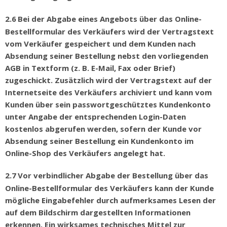
2.6
Bei der Abgabe eines Angebots
ü
ber das Online-
Bestellformular des Verk
ä
ufers wird der Vertragstext
vom Verk
ä
ufer gespeichert und dem Kunden nach
Absendung seiner Bestellung nebst den vorliegenden
AGB in Textform (z. B. E-Mail, Fax oder Brief)
zugeschickt. Zus
ä
tzlich wird der Vertragstext auf der
Internetseite des Verk
ä
ufers archiviert und kann vom
Kunden
ü
ber sein passwortgesch
ü
tztes Kundenkonto
unter Angabe der entsprechenden Login-Daten
kostenlos abgerufen werden, sofern der Kunde vor
Absendung seiner Bestellung ein Kundenkonto im
Online-Shop des Verkäufers angelegt hat.
2.7
Vor verbindlicher Abgabe der Bestellung
ü
ber das
Online-Bestellformular des Verk
ä
ufers kann der Kunde
m
ö
gliche Eingabefehler durch aufmerksames Lesen der
auf dem Bildschirm dargestellten Informationen
erkennen. Ein wirksames technisches Mittel zur