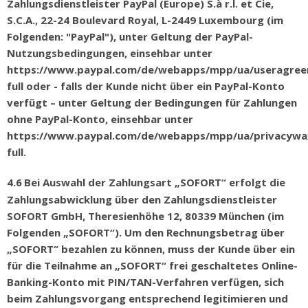
Zahlungsdienstleister PayPal (Europe) S.
à
r.l. et Cie,
S.C.A., 22-24 Boulevard Royal, L-2449 Luxembourg (im
Folgenden: "PayPal"), unter Geltung der PayPal-
Nutzungsbedingungen, einsehbar unter
https://www.paypal.com/de/webapps/mpp/ua/useragre
full oder - falls der Kunde nicht
ü
ber ein PayPal-Konto
verf
ü
gt
–
unter Geltung der Bedingungen f
ü
r Zahlungen
ohne PayPal-Konto, einsehbar unter
https://www.paypal.com/de/webapps/mpp/ua/privacywa
full.
4.6
Bei Auswahl der Zahlungsart
„
SOFORT
“
erfolgt die
Zahlungsabwicklung
ü
ber den Zahlungsdienstleister
SOFORT GmbH, Theresienh
ö
he 12, 80339 M
ü
nchen (im
Folgenden
„
SOFORT
“
). Um den Rechnungsbetrag
ü
ber
„
SOFORT
“
bezahlen zu k
ö
nnen, muss der Kunde
ü
ber ein
f
ü
r die Teilnahme an
„
SOFORT
“
frei geschaltetes Online-
Banking-Konto mit PIN/TAN-Verfahren verf
ü
gen, sich
beim Zahlungsvorgang entsprechend legitimieren und