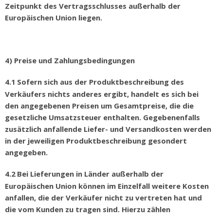
Zeitpunkt des Vertragsschlusses au
ß
erhalb der
Europ
ä
ischen Union liegen.
4) Preise und Zahlungsbedingungen
4.1
Sofern sich aus der Produktbeschreibung des
Verk
ä
ufers nichts anderes ergibt, handelt es sich bei
den angegebenen Preisen um Gesamtpreise, die die
gesetzliche Umsatzsteuer enthalten. Gegebenenfalls
zus
ä
tzlich anfallende Liefer- und Versandkosten werden
in der jeweiligen Produktbeschreibung gesondert
angegeben.
4.2
Bei Lieferungen in L
ä
nder au
ß
erhalb der
Europ
ä
ischen Union k
ö
nnen im Einzelfall weitere Kosten
anfallen, die der Verk
ä
ufer nicht zu vertreten hat und
die vom Kunden zu tragen sind. Hierzu z
ä
hlen