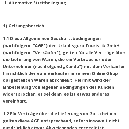
Alternative Streitbeilegung
1) Geltungsbereich
1.1
Diese Allgemeinen Gesch
ä
ftsbedingungen
(nachfolgend "AGB") der Urlaubsguru Touristik GmbH
(nachfolgend "Verk
ä
ufer"), gelten f
ü
r alle Vertr
ä
ge
ü
ber
die Lieferung von Waren, die ein Verbraucher oder
Unternehmer (nachfolgend
„
Kunde
“
) mit dem Verk
ä
ufer
hinsichtlich der vom Verk
ä
ufer in seinem Online-Shop
dargestellten Waren abschlie
ß
t. Hiermit wird der
Einbeziehung von eigenen Bedingungen des Kunden
widersprochen, es sei denn, es ist etwas anderes
vereinbart.
1.2
F
ü
r Vertr
ä
ge
ü
ber die Lieferung von Gutscheinen
gelten diese AGB entsprechend, sofern insoweit nicht
ausdr
ü
cklich etwas Abweichendes geregelt ist.