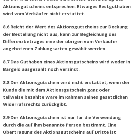
Aktionsgutscheins entsprechen. Etwaiges Restguthaben
wird vom Verk
ä
ufer nicht erstattet.
8.6
Reicht der Wert des Aktionsgutscheins zur Deckung
der Bestellung nicht aus, kann zur Begleichung des
Differenzbetrages eine der
ü
brigen vom Verk
ä
ufer
angebotenen Zahlungsarten gew
ä
hlt werden.
8.7
Das Guthaben eines Aktionsgutscheins wird weder in
Bargeld ausgezahlt noch verzinst.
8.8
Der Aktionsgutschein wird nicht erstattet, wenn der
Kunde die mit dem Aktionsgutschein ganz oder
teilweise bezahlte Ware im Rahmen seines gesetzlichen
Widerrufsrechts zur
ü
ckgibt.
8.9
Der Aktionsgutschein ist nur f
ü
r die Verwendung
durch die auf ihm benannte Person bestimmt. Eine
Ü
bertragung des Aktionsgutscheins auf Dritte ist