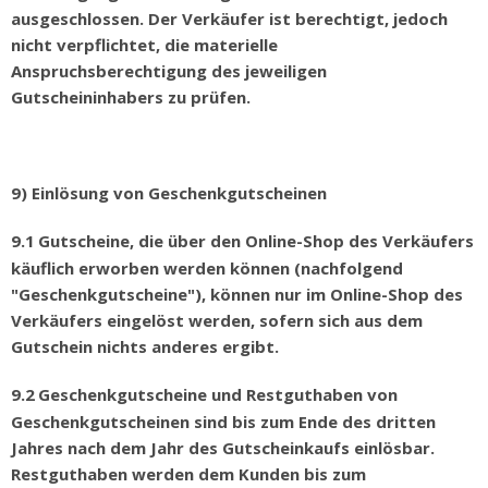
ausgeschlossen. Der Verk
ä
ufer ist berechtigt, jedoch
nicht verpflichtet, die materielle
Anspruchsberechtigung des jeweiligen
Gutscheininhabers zu pr
ü
fen.
9) Einlösung von Geschenkgutscheinen
9.1
Gutscheine, die
ü
ber den Online-Shop des Verk
ä
ufers
k
ä
uflich erworben werden k
ö
nnen (nachfolgend
"Geschenkgutscheine"), k
ö
nnen nur im Online-Shop des
Verk
ä
ufers eingel
ö
st werden, sofern sich aus dem
Gutschein nichts anderes ergibt.
9.2
Geschenkgutscheine und Restguthaben von
Geschenkgutscheinen sind bis zum Ende des dritten
Jahres nach dem Jahr des Gutscheinkaufs einl
ö
sbar.
Restguthaben werden dem Kunden bis zum