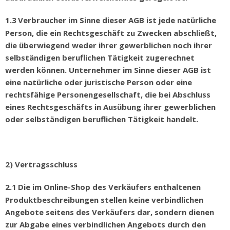
1.3
Verbraucher im Sinne dieser AGB ist jede nat
ü
rliche
Person, die ein Rechtsgesch
ä
ft zu Zwecken abschlie
ß
t,
die
ü
berwiegend weder ihrer gewerblichen noch ihrer
selbst
ä
ndigen beruflichen T
ä
tigkeit zugerechnet
werden k
ö
nnen. Unternehmer im Sinne dieser AGB ist
eine nat
ü
rliche oder juristische Person oder eine
rechtsf
ä
hige Personengesellschaft, die bei Abschluss
eines Rechtsgesch
ä
fts in Aus
ü
bung ihrer gewerblichen
oder selbst
ä
ndigen beruflichen T
ä
tigkeit handelt.
2) Vertragsschluss
2.1
Die im Online-Shop des Verk
ä
ufers enthaltenen
Produktbeschreibungen stellen keine verbindlichen
Angebote seitens des Verk
ä
ufers dar, sondern dienen
zur Abgabe eines verbindlichen Angebots durch den