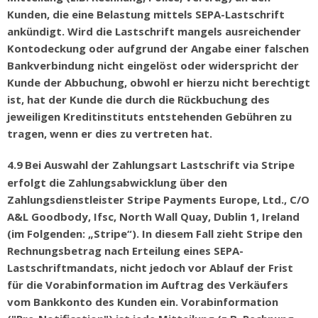
Kunden, die eine Belastung mittels SEPA-Lastschrift
ank
ü
ndigt. Wird die Lastschrift mangels ausreichender
Kontodeckung oder aufgrund der Angabe einer falschen
Bankverbindung nicht eingelöst oder widerspricht der
Kunde der Abbuchung, obwohl er hierzu nicht berechtigt
ist, hat der Kunde die durch die Rückbuchung des
jeweiligen Kreditinstituts entstehenden Gebühren zu
tragen, wenn er dies zu vertreten hat.
4.9
Bei Auswahl der Zahlungsart Lastschrift via Stripe
erfolgt die Zahlungsabwicklung
ü
ber den
Zahlungsdienstleister Stripe Payments Europe, Ltd., C/O
A&L Goodbody, Ifsc, North Wall Quay, Dublin 1, Ireland
(im Folgenden:
„
Stripe
“
). In diesem Fall zieht Stripe den
Rechnungsbetrag nach Erteilung eines SEPA-
Lastschriftmandats, nicht jedoch vor Ablauf der Frist
f
ü
r die Vorabinformation im Auftrag des Verk
ä
ufers
vom Bankkonto des Kunden ein. Vorabinformation