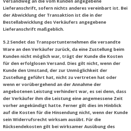
Versandweg an die vom Kunden angegebene
Lieferanschrift, sofern nichts anderes vereinbart ist. Bei
der Abwicklung der Transaktion ist die in der
Bestellabwicklung des Verkäufers angegebene
Lieferanschrift maßgeblich.
5.2
Sendet das Transportunternehmen die versandte
Ware an den Verk
ä
ufer zur
ü
ck, da eine Zustellung beim
Kunden nicht m
ö
glich war, tr
ä
gt der Kunde die Kosten
f
ü
r den erfolglosen Versand. Dies gilt nicht, wenn der
Kunde den Umstand, der zur Unm
ö
glichkeit der
Zustellung gef
ü
hrt hat, nicht zu vertreten hat oder
wenn er vor
ü
bergehend an der Annahme der
angebotenen Leistung verhindert war, es sei denn, dass
der Verk
ä
ufer ihm die Leistung eine angemessene Zeit
vorher angek
ü
ndigt hatte. Ferner gilt dies im Hinblick
auf die Kosten für die Hinsendung nicht, wenn der Kunde
sein Widerrufsrecht wirksam ausübt. Für die
Rücksendekosten gilt bei wirksamer Ausübung des