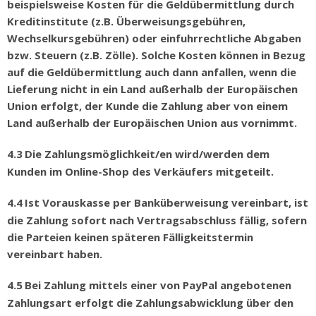
beispielsweise Kosten f
ü
r die Geld
ü
bermittlung durch
Kreditinstitute (z.B.
Ü
berweisungsgeb
ü
hren,
Wechselkursgeb
ü
hren) oder einfuhrrechtliche Abgaben
bzw. Steuern (z.B. Z
ö
lle). Solche Kosten k
ö
nnen in Bezug
auf die Geld
ü
bermittlung auch dann anfallen, wenn die
Lieferung nicht in ein Land au
ß
erhalb der Europ
ä
ischen
Union erfolgt, der Kunde die Zahlung aber von einem
Land außerhalb der Europäischen Union aus vornimmt.
4.3
Die Zahlungsm
ö
glichkeit/en wird/werden dem
Kunden im Online-Shop des Verk
ä
ufers mitgeteilt.
4.4
Ist Vorauskasse per Bank
ü
berweisung vereinbart, ist
die Zahlung sofort nach Vertragsabschluss f
ä
llig, sofern
die Parteien keinen sp
ä
teren F
ä
lligkeitstermin
vereinbart haben.
4.5
Bei Zahlung mittels einer von PayPal angebotenen
Zahlungsart erfolgt die Zahlungsabwicklung
ü
ber den