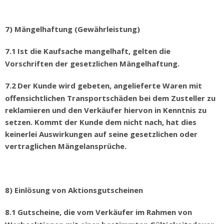
7) Mängelhaftung (Gewährleistung)
7.1
Ist die Kaufsache mangelhaft, gelten die
Vorschriften der gesetzlichen M
ä
ngelhaftung.
7.2
Der Kunde wird gebeten, angelieferte Waren mit
offensichtlichen Transportsch
ä
den bei dem Zusteller zu
reklamieren und den Verk
ä
ufer hiervon in Kenntnis zu
setzen. Kommt der Kunde dem nicht nach, hat dies
keinerlei Auswirkungen auf seine gesetzlichen oder
vertraglichen M
ä
ngelanspr
ü
che.
8) Einlösung von Aktionsgutscheinen
8.1
Gutscheine, die vom Verk
ä
ufer im Rahmen von