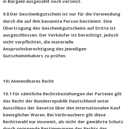
in Bargeld ausgezahlt noch verzinst.
9.8
Der Geschenkgutschein ist nur f
ü
r die Verwendung
durch die auf ihm benannte Person bestimmt. Eine
Ü
bertragung des Geschenkgutscheins auf Dritte ist
ausgeschlossen. Der Verk
ä
ufer ist berechtigt, jedoch
nicht verpflichtet, die materielle
Anspruchsberechtigung des jeweiligen
Gutscheininhabers zu pr
ü
fen.
10) Anwendbares Recht
10.1
F
ü
r s
ä
mtliche Rechtsbeziehungen der Parteien gilt
das Recht der Bundesrepublik Deutschland unter
Ausschluss der Gesetze
ü
ber den internationalen Kauf
beweglicher Waren. Bei Verbrauchern gilt diese
Rechtswahl nur insoweit, als nicht der gew
ä
hrte Schutz
durch zwingende Bestimmungen des Rechts des