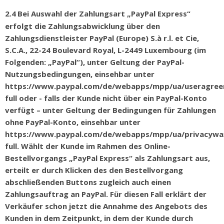
2.4
Bei Auswahl der Zahlungsart
„
PayPal Express
“
erfolgt die Zahlungsabwicklung
ü
ber den
Zahlungsdienstleister PayPal (Europe) S.
à
r.l. et Cie,
S.C.A., 22-24 Boulevard Royal, L-2449 Luxembourg (im
Folgenden:
„
PayPal
“
), unter Geltung der PayPal-
Nutzungsbedingungen, einsehbar unter
https://www.paypal.com/de/webapps/mpp/ua/useragre
full oder - falls der Kunde nicht
ü
ber ein PayPal-Konto
verf
ü
gt
–
unter Geltung der Bedingungen f
ü
r Zahlungen
ohne PayPal-Konto, einsehbar unter
https://www.paypal.com/de/webapps/mpp/ua/privacywa
full. Wählt der Kunde im Rahmen des Online-
Bestellvorgangs „PayPal Express“ als Zahlungsart aus,
erteilt er durch Klicken des den Bestellvorgang
abschließenden Buttons zugleich auch einen
Zahlungsauftrag an PayPal. Für diesen Fall erklärt der
Verkäufer schon jetzt die Annahme des Angebots des
Kunden in dem Zeitpunkt, in dem der Kunde durch