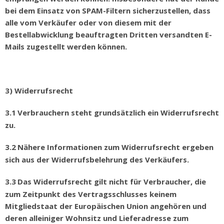
bei dem Einsatz von SPAM-Filtern sicherzustellen, dass
alle vom Verk
ä
ufer oder von diesem mit der
Bestellabwicklung beauftragten Dritten versandten E-
Mails zugestellt werden können.
3) Widerrufsrecht
3.1
Verbrauchern steht grunds
ä
tzlich ein Widerrufsrecht
zu.
3.2
N
ä
here Informationen zum Widerrufsrecht ergeben
sich aus der Widerrufsbelehrung des Verk
ä
ufers.
3.3
Das Widerrufsrecht gilt nicht f
ü
r Verbraucher, die
zum Zeitpunkt des Vertragsschlusses keinem
Mitgliedstaat der Europ
ä
ischen Union angeh
ö
ren und
deren alleiniger Wohnsitz und Lieferadresse zum