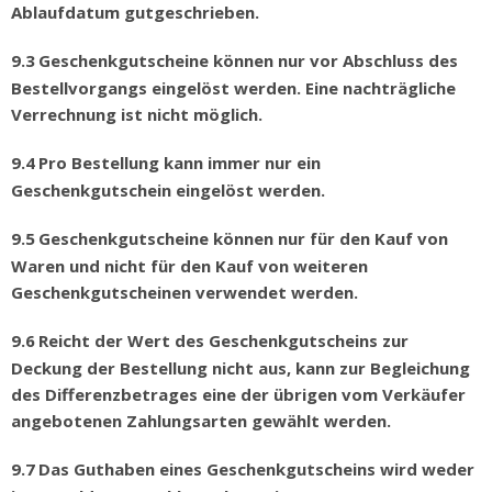
Ablaufdatum gutgeschrieben.
9.3
Geschenkgutscheine k
ö
nnen nur vor Abschluss des
Bestellvorgangs eingel
ö
st werden. Eine nachtr
ä
gliche
Verrechnung ist nicht m
ö
glich.
9.4
Pro Bestellung kann immer nur ein
Geschenkgutschein eingel
ö
st werden.
9.5
Geschenkgutscheine k
ö
nnen nur f
ü
r den Kauf von
Waren und nicht f
ü
r den Kauf von weiteren
Geschenkgutscheinen verwendet werden.
9.6
Reicht der Wert des Geschenkgutscheins zur
Deckung der Bestellung nicht aus, kann zur Begleichung
des Differenzbetrages eine der
ü
brigen vom Verk
ä
ufer
angebotenen Zahlungsarten gew
ä
hlt werden.
9.7
Das Guthaben eines Geschenkgutscheins wird weder