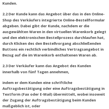
Kunden.
2.2
Der Kunde kann das Angebot
ü
ber das in den Online-
Shop des Verk
ä
ufers integrierte Online-Bestellformular
abgeben. Dabei gibt der Kunde, nachdem er die
ausgew
ä
hlten Waren in den virtuellen Warenkorb gelegt
und den elektronischen Bestellprozess durchlaufen hat,
durch Klicken des den Bestellvorgang abschlie
ß
enden
Buttons ein rechtlich verbindliches Vertragsangebot in
Bezug auf die im Warenkorb enthaltenen Waren ab.
2.3
Der Verk
ä
ufer kann das Angebot des Kunden
innerhalb von f
ü
nf Tagen annehmen,
indem er dem Kunden eine schriftliche
Auftragsbestätigung oder eine Auftragsbestätigung in
Textform (Fax oder E-Mail) übermittelt, wobei insoweit
der Zugang der Auftragsbestätigung beim Kunden
maßgeblich ist, oder