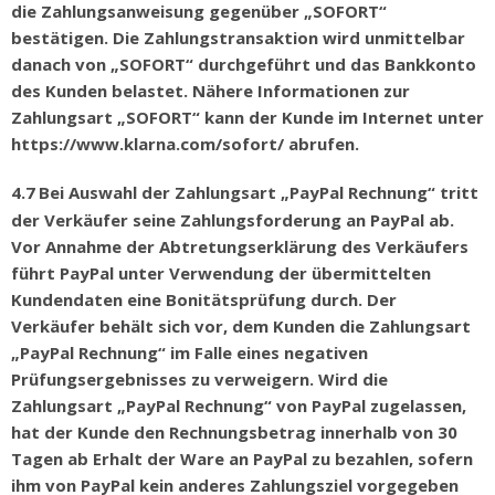
die Zahlungsanweisung gegen
ü
ber
„
SOFORT
“
best
ä
tigen. Die Zahlungstransaktion wird unmittelbar
danach von „SOFORT“ durchgeführt und das Bankkonto
des Kunden belastet. Nähere Informationen zur
Zahlungsart „SOFORT“ kann der Kunde im Internet unter
https://www.klarna.com/sofort/ abrufen.
4.7
Bei Auswahl der Zahlungsart
„
PayPal Rechnung
“
tritt
der Verk
ä
ufer seine Zahlungsforderung an PayPal ab.
Vor Annahme der Abtretungserkl
ä
rung des Verk
ä
ufers
f
ü
hrt PayPal unter Verwendung der
ü
bermittelten
Kundendaten eine Bonit
ä
tspr
ü
fung durch. Der
Verk
ä
ufer beh
ä
lt sich vor, dem Kunden die Zahlungsart
„
PayPal Rechnung
“
im Falle eines negativen
Pr
ü
fungsergebnisses zu verweigern. Wird die
Zahlungsart
„
PayPal Rechnung
“
von PayPal zugelassen,
hat der Kunde den Rechnungsbetrag innerhalb von 30
Tagen ab Erhalt der Ware an PayPal zu bezahlen, sofern
ihm von PayPal kein anderes Zahlungsziel vorgegeben