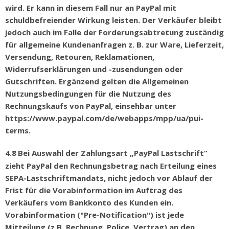
wird. Er kann in diesem Fall nur an PayPal mit
schuldbefreiender Wirkung leisten. Der Verkäufer bleibt
jedoch auch im Falle der Forderungsabtretung zuständig
für allgemeine Kundenanfragen z. B. zur Ware, Lieferzeit,
Versendung, Retouren, Reklamationen,
Widerrufserklärungen und -zusendungen oder
Gutschriften. Ergänzend gelten die Allgemeinen
Nutzungsbedingungen für die Nutzung des
Rechnungskaufs von PayPal, einsehbar unter
https://www.paypal.com/de/webapps/mpp/ua/pui-
terms.
4.8
Bei Auswahl der Zahlungsart
„
PayPal Lastschrift
“
zieht PayPal den Rechnungsbetrag nach Erteilung eines
SEPA-Lastschriftmandats, nicht jedoch vor Ablauf der
Frist f
ü
r die Vorabinformation im Auftrag des
Verk
ä
ufers vom Bankkonto des Kunden ein.
Vorabinformation ("Pre-Notification") ist jede
Mitteilung (z.B. Rechnung, Police, Vertrag) an den