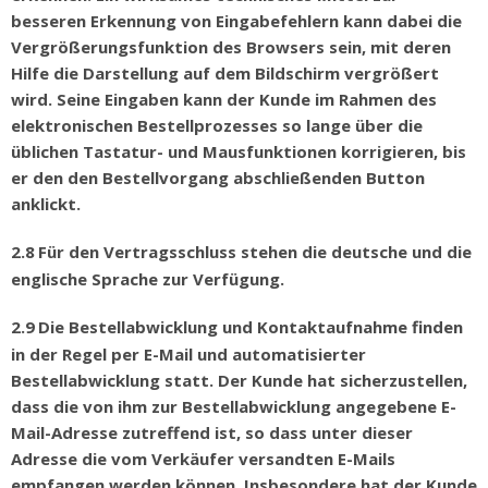
besseren Erkennung von Eingabefehlern kann dabei die
Vergr
öß
erungsfunktion des Browsers sein, mit deren
Hilfe die Darstellung auf dem Bildschirm vergr
öß
ert
wird. Seine Eingaben kann der Kunde im Rahmen des
elektronischen Bestellprozesses so lange
ü
ber die
ü
blichen Tastatur- und Mausfunktionen korrigieren, bis
er den den Bestellvorgang abschließenden Button
anklickt.
2.8
F
ü
r den Vertragsschluss stehen die deutsche und die
englische Sprache zur Verf
ü
gung.
2.9
Die Bestellabwicklung und Kontaktaufnahme finden
in der Regel per E-Mail und automatisierter
Bestellabwicklung statt. Der Kunde hat sicherzustellen,
dass die von ihm zur Bestellabwicklung angegebene E-
Mail-Adresse zutreffend ist, so dass unter dieser
Adresse die vom Verk
ä
ufer versandten E-Mails
empfangen werden k
ö
nnen. Insbesondere hat der Kunde