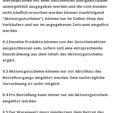
Werbeaktionen mit einer bestimmten G
ü
ltigkeitsdauer
unentgeltlich ausgegeben werden und die vom Kunden
nicht k
ä
uflich erworben werden k
ö
nnen (nachfolgend
"Aktionsgutscheine"), k
ö
nnen nur im Online-Shop des
Verk
ä
ufers und nur im angegebenen Zeitraum eingel
ö
st
werden.
8.2
Einzelne Produkte k
ö
nnen von der Gutscheinaktion
ausgeschlossen sein, sofern sich eine entsprechende
Einschr
ä
nkung aus dem Inhalt des Aktionsgutscheins
ergibt.
8.3
Aktionsgutscheine k
ö
nnen nur vor Abschluss des
Bestellvorgangs eingel
ö
st werden. Eine nachtr
ä
gliche
Verrechnung ist nicht m
ö
glich.
8.4
Pro Bestellung kann immer nur ein Aktionsgutschein
eingel
ö
st werden.
8.5
Der Warenwert muss mindestens dem Betrag des