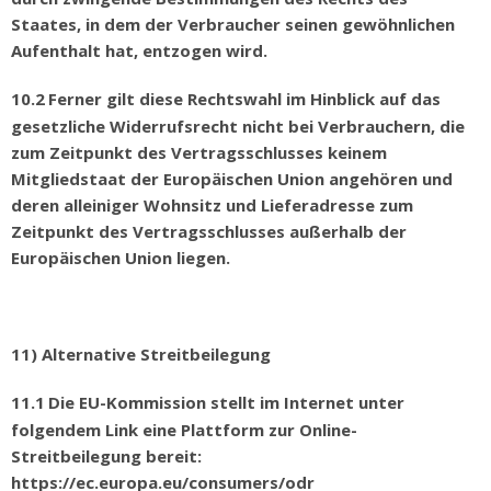
Staates, in dem der Verbraucher seinen gew
ö
hnlichen
Aufenthalt hat, entzogen wird.
10.2
Ferner gilt diese Rechtswahl im Hinblick auf das
gesetzliche Widerrufsrecht nicht bei Verbrauchern, die
zum Zeitpunkt des Vertragsschlusses keinem
Mitgliedstaat der Europ
ä
ischen Union angeh
ö
ren und
deren alleiniger Wohnsitz und Lieferadresse zum
Zeitpunkt des Vertragsschlusses au
ß
erhalb der
Europ
ä
ischen Union liegen.
11) Alternative Streitbeilegung
11.1
Die EU-Kommission stellt im Internet unter
folgendem Link eine Plattform zur Online-
Streitbeilegung bereit:
https://ec.europa.eu/consumers/odr