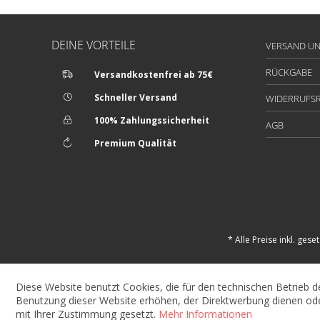
DEINE VORTEILE
VERSAND U
RÜCKGABE
Versandkostenfrei ab 75€
Schneller Versand
WIDERRUFS
100% Zahlungssicherheit
AGB
Premium Qualität
* Alle Preise inkl. gese
Diese Website benutzt Cookies, die für den technischen Betrieb d
Benutzung dieser Website erhöhen, der Direktwerbung dienen ode
mit Ihrer Zustimmung gesetzt.
Mehr Informationen