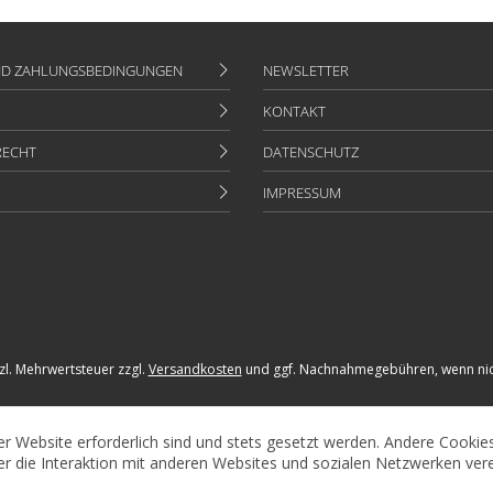
ND ZAHLUNGSBEDINGUNGEN
NEWSLETTER
KONTAKT
RECHT
DATENSCHUTZ
IMPRESSUM
tzl. Mehrwertsteuer zzgl.
Versandkosten
und ggf. Nachnahmegebühren, wenn nic
er Website erforderlich sind und stets gesetzt werden. Andere Cookie
r die Interaktion mit anderen Websites und sozialen Netzwerken vere