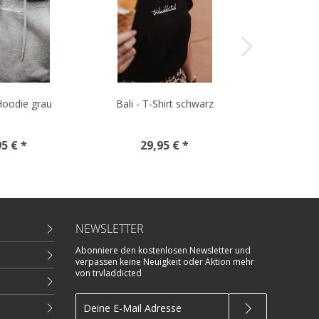
 Hoodie grau
Bali - T-Shirt schwarz
Bali - 
5 € *
29,95 € *
29,
NEWSLETTER
Abonniere den kostenlosen Newsletter und
verpassen keine Neuigkeit oder Aktion mehr
von trvladdicted