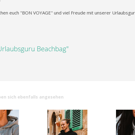
schen euch "BON VOYAGE" und viel Freude mit unserer Urlaubsgu
"Urlaubsguru Beachbag"
en sich ebenfalls angesehen