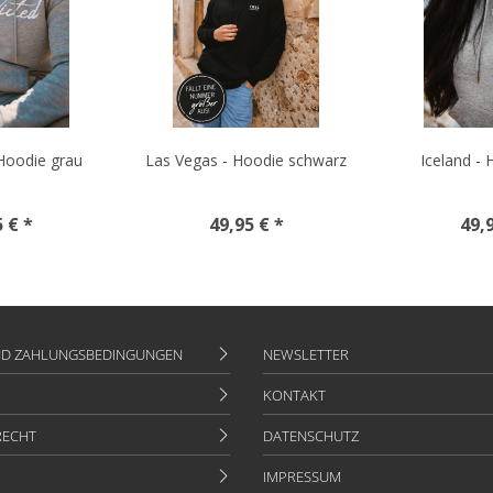
Hoodie grau
Las Vegas - Hoodie schwarz
Iceland -
5 € *
49,95 € *
49,9
ND ZAHLUNGSBEDINGUNGEN
NEWSLETTER
KONTAKT
RECHT
DATENSCHUTZ
IMPRESSUM