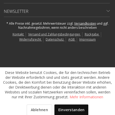
NEWSLETTER
* Alle Preise inkl. gesetzl. Mehrwertsteuer zzgl.
Versandkosten
und ggf.
Nachnahmegebühren, wenn nicht anders beschrieben
Kontakt
Versand und Zahlungsbedingungen
Rückgabe
Widerrufsrecht
Datenschutz
AGB
Impressum
Diese Website benutzt Cookies, die für den technischen Betrieb
der Website erforderlich sind und stets gesetzt werden. Andere
Cookies, die den Komfort bei Benutzung dieser Website erhöhen,
der Direktwerbung dienen oder die Interaktion mit anderen
Websites und sozialen Netzwerken vereinfachen sollen, werden
nur mit Ihrer Zustimmung gesetzt.
Mehr Informationen
Ablehnen
Einverstanden